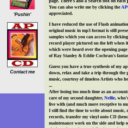
page. There's also a Search box on each 
You can also write me by clicking the
AP
appreciated.
'Pushin'
I have reduced the use of Flash animatio
original music in mp3 format is still pres
samples which you can access by clicking 
record player pictured on the left when i
which were heard over the opening page o
of Ray Stanley & Eddie Cochran's fantasti
Guess you have a true synthesis of my appr
Contact me
down, relax and take a trip through the p
music, courtesy of timeless Artists who h
...
After losing too much time as an accounta
care of my second daughter,
Nellie
, who'
live with (and much more receptive to mus
I still find the time to write about music
records, transfer my vinyl onto CD (he
maintenance work on the side and help o