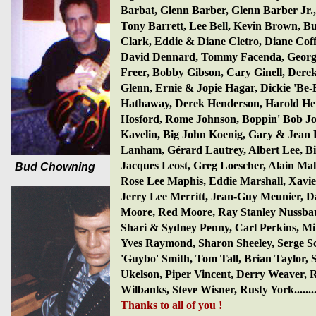
Barbat, Glenn Barber, Glenn Barber Jr.,
Tony Barrett, Lee Bell, Kevin Brown, 
Clark, Eddie & Diane Cletro, Diane Cof
David Dennard, Tommy Facenda, Georg
Freer, Bobby Gibson, Cary Ginell, Derek
Glenn, Ernie & Jopie Hagar, Dickie 'Be-B
Hathaway, Derek Henderson, Harold Hen
Hosford, Rome Johnson, Boppin' Bob Jo
Kavelin, Big John Koenig, Gary & Jean
Lanham, Gérard Lautrey, Albert Lee, Bil
Jacques Leost, Greg Loescher, Alain Mal
Bud Chowning
Rose Lee Maphis, Eddie Marshall, Xavi
Jerry Lee Merritt, Jean-Guy Meunier, D
Moore, Red Moore, Ray Stanley Nussbau
Shari & Sydney Penny, Carl Perkins, Mike 
Yves Raymond, Sharon Sheeley, Serge Sc
'Guybo' Smith, Tom Tall, Brian Taylor,
Ukelson, Piper Vincent, Derry Weaver, 
Wilbanks, Steve Wisner, Rusty York........
Thanks to all of you !