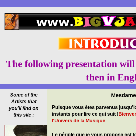
The
following presentation will
then in Engl
Some of the
Mesdames
Artists that
Puisque vous êtes parvenus jusqu'i
you'll find on
instants pour lire ce qui suit !
Bienven
this site :
l'Univers de la Musique.
Le périple que je vous propose est to