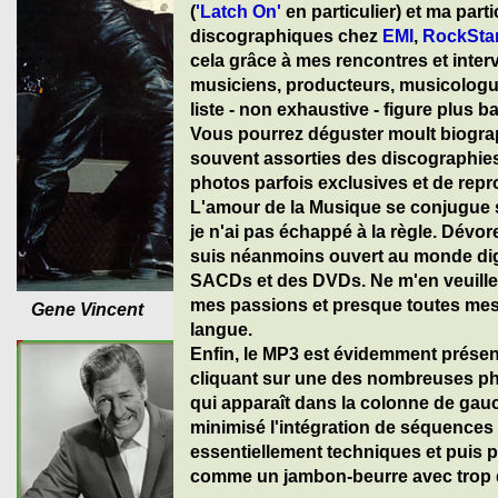
(
'Latch On'
en particulier) et ma part
discographiques chez
EMI
,
RockSta
cela grâce à mes rencontres et interv
musiciens, producteurs, musicologu
liste - non exhaustive - figure plus ba
Vous pourrez déguster moult biograp
souvent assorties des discographies
photos parfois exclusives et de rep
L'amour de la Musique se conjugue s
je n'ai pas échappé à la règle. Dévor
suis néanmoins ouvert au monde digi
SACDs et des DVDs. Ne m'en veuillez
mes passions et presque toutes mes 
Gene Vincent
langue.
Enfin, le MP3 est évidemment prése
cliquant sur une des nombreuses pho
qui apparaît dans la colonne de gauc
minimisé l'intégration de séquence
essentiellement techniques et puis p
comme un jambon-beurre avec trop d