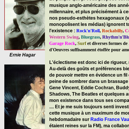
musique anglo-américaine des année
millennaire, et plus précisément à c
nos pseudo-esthètes hexagonaux (v
monopolisent les médias) ignorent t
l'existence :
Rock'n'Roll
,
Rockabilly
,
C
Western Swing
,
Bluegrass
,
Rhythm'n'Bl
Garage Rock
,
Surf
et diverses formes de
d'Oeuvres suffisamment étoffée pour amort
Ernie Hagar
L'éclectisme est donc ici de rigueur
Au-delà des goûts et préférences bie
de pouvoir mettre en évidence un fil
peine de sombrer dans un brassage s
Gene Vincent, Eddie Cochran, Buddy H
Shadows, The Beatles et quelques au
mon existence dans tous ses compart
.... Et je me suis toujours senti inves
cette musique à un maximum de mon
hebdomadaire sur
Radio France Va
étaient reines sur la FM), ma collabo