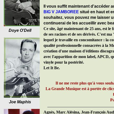
Il vous suffit maintenant d'accéder a
BIG V JAMBOREE
situé en haut et e
souhaitez, vous pouvez me laisser un
continuerai de les accueillir avec be
Ce site, âgé maintenant de 25 ans, est le
Doye O'Dell
de ses racines et de ses dérivés. C'est ma 
lequel je travaille en concomitance : la c
qualité professionnelle consacrées à la Mu
création d'une maison d'éditions discograp
avec l'apparition de mon label, APCD, qu
vinyle pour la postérité.
Let It Be.
Il ne me reste plus qu'à vous sou
La Grande Musique est à portée de clics
Pa
Joe Maphis
Agnès, Marc Alésina, Jean-François Aud